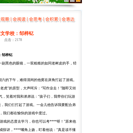
作文学校：邹梓钇
 点击：2178
：邹梓钇
一副黑色的眼镜，一双粗糙的如同老树皮的手，经
期六的下午，难得清闲的他窝在床角打起了游戏。
母老虎”的原型，大声呵斥：“写作业去！”随即又转
气，笑着对我和弟弟说：“孩子们，我带你们玩游
板，我们仨打起了游戏。一会儿他告诉我要配合弟
，我们都在愉快的游戏中度过。
戏的态度去学习，你也可以考****呀！”原来他
惊讶，****嘴角上扬，盯着他说：“真是读不懂