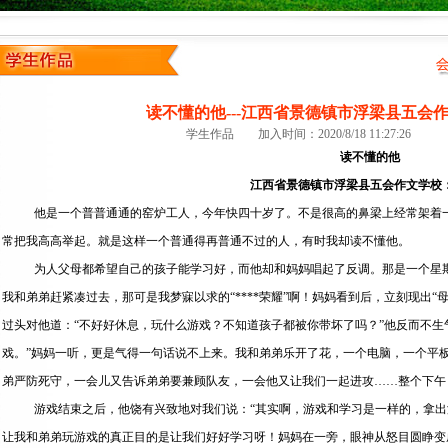
读不懂的他---江西省景德镇市浮梁县五会
学生作品 加入时间：2020/8/18 11:27:26
读不懂的他
江西省景德镇市浮梁县五会作文学校
他是一个普普通通的窑炉工人，今年快四十岁了。不是很高的鼻梁上经常架着
常把我高高举起。就是这样一个普通得再普通不过的人，有时我却读不懂他。
为人父母都希望自己的孩子能学习好，而他却和妈妈唱起了反调。那是一个星
我和弟弟赶紧凑过去，那可是我梦寐以求的“****荣耀”啊！妈妈看到后，立刻现出“
过头对他道：“不好好休息，玩什么游戏？不知道孩子都被你带坏了吗？”他反而不生
戏。”妈妈一听，更是气得一句话说不上来。我和弟弟乐开了花，一个电脑，一个平
弟严防死守，一会儿又告诉弟弟要兼顾队友，一会他又让我们一起进攻……整个下午
游戏结束之后，他饶有兴致地对我们说：“其实啊，游戏和学习是一样的，拿出游
让我和弟弟玩游戏的真正目的是让我们好好学习呀！妈妈在一旁，眼神从怒目圆睁变成