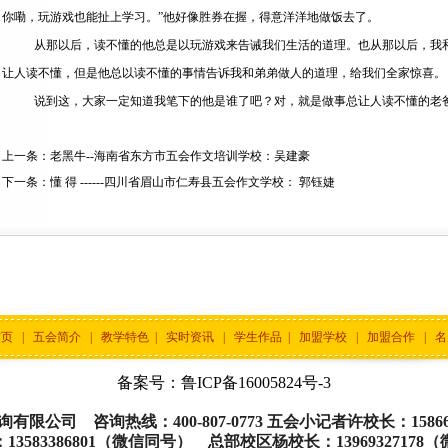
你嘞，玩游戏也能扯上学习。”他好像胜券在握，得意洋洋地做饭去了。
从那以后，读不懂的他总是以玩游戏来告诫我们生活的道理。也从那以后，我和
让人读不懂，但是他总以读不懂的事情告诉我和弟弟做人的道理，给我们全家惊喜。
说到这，大家一定知道我笔下的他是谁了吧？对，就是做事总让人读不懂的老
上一条：
老黑牛--海南省东方市五会作文培训学校：吴建豪
下一条：
懂 得 ------四川省眉山市仁寿县五会作文学校： 郭钰婕
首页
|
五会简介
|
教学特色
|
实时资讯
|
学生作品
|
加盟学校
|
加盟合作
|
名
备案号：
鲁ICP备16005824号-3
限公司 咨询热线：400-807-0773 五会小记者许校长：15866
13583386801（微信同号） 总部校区杨校长：13969327178