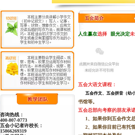
人生赢在
选择
眼光决定
未
五会大语文课程：
五会作文、五会拼音（幼小衔
书
馆等。
五会总部向考察的朋友承诺
咨询热线：
1、如果你到五会作文总
400-807-0773
五会小记者许校长：
2、如果你目前已有托管
15866269319