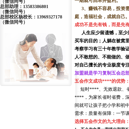
一期就可回本并盈利。
（微信同号）
总部助理：13583386801
3、赚钱不容易，投资需
（微信同号）
庭，造福社会，成就自己
总部校区杨校长：13969327178
（微信同号）
成功不是先有钱，
而是先
人生应少留遗憾，至少
买车的目的；人躺在被窝里
考察学习有三十年教学验证
人不敢想的、不能做的、
对自己擅长的专业极度专注
加盟
就是学习复制五会总
五会作文成功****的优势
短时****、无效退款
****，为家长省时省费
间就可让孩子把小学和初
需求：
质量有保障
：一节
选择五会作文
的九大理由